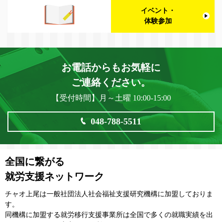
イベント・
体験参加
お電話からもお気軽に
ご連絡ください。
【受付時間】月～土曜 10:00-15:00
048-788-5511
全国に繋がる
就労支援ネットワーク
チャオ上尾は一般社団法⼈社会福祉⽀援研究機構に加盟しておりま
す。
同機構に加盟する就労移⾏⽀援事業所は全国で多くの就職実績を出