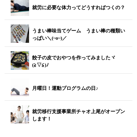
就労に必要な体力ってどうすればつくの？
うまい棒味当てゲーム うまい棒の種類い
っぱい＼(~o~)／
餃子の皮でおやつを作ってみましたヾ
(≧▽≦)ﾉ
月曜日！運動プログラムの日♪
就労移行支援事業所チャオ上尾がオープン
します！