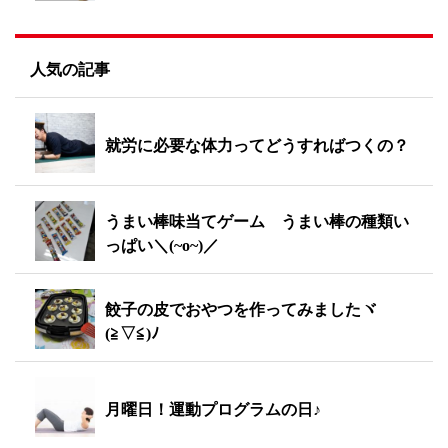
人気の記事
就労に必要な体力ってどうすればつくの？
うまい棒味当てゲーム うまい棒の種類い
っぱい＼(~o~)／
餃子の皮でおやつを作ってみましたヾ
(≧▽≦)ﾉ
月曜日！運動プログラムの日♪