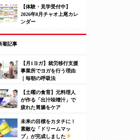
【体験・見学受付中】
2026年8月チャオ上尾カレ
ンダー
新着記事
【月1ヨガ】就労移行支援
事業所でヨガを行う理由
｜毎朝の呼吸法
【土曜の食育】元料理人
が作る「出汁味噌汁」で
疲れた胃腸をケア
未来の目標をカタチに！
素敵な「ドリームマッ
プ」が完成しました