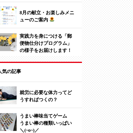
8月の献立・お楽しみメニ
ューのご案内
実践力を身につける「郵
便物仕分けプログラム」
の様子をお届けします！
人気の記事
就労に必要な体力ってど
うすればつくの？
うまい棒味当てゲーム
うまい棒の種類いっぱい
＼(~o~)／