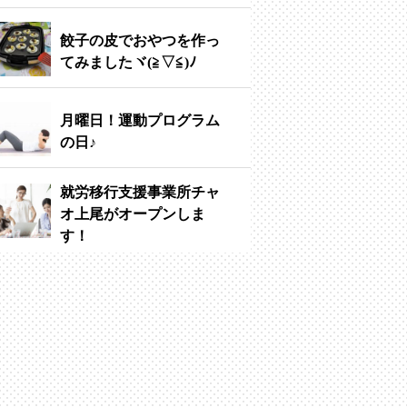
餃子の皮でおやつを作っ
てみましたヾ(≧▽≦)ﾉ
月曜日！運動プログラム
の日♪
就労移行支援事業所チャ
オ上尾がオープンしま
す！