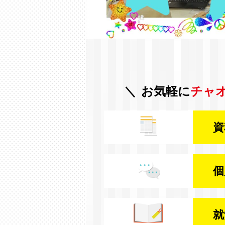
お気軽に
チャ
資
個
就