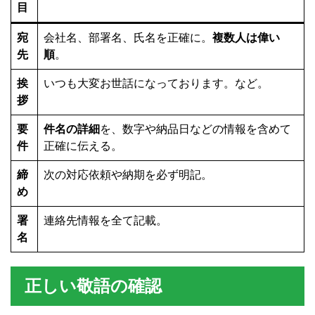
目
宛
会社名、部署名、氏名を正確に。
複数人は偉い
先
順
。
いつも大変お世話になっております。
挨
など。
拶
要
件名の詳細
を、数字や納品日などの情報を含めて
件
正確に伝える。
締
次の対応依頼や納期を必ず明記。
め
署
連絡先情報を全て記載。
名
正しい敬語の確認