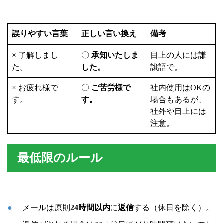
誤りやすい言葉
正しい言い換え
備考
× 了解しまし
〇
承知いたしま
目上の人には謙
た。
した。
譲語で。
× お疲れ様で
〇
ご苦労様で
社内使用はOKの
す。
す。
場合もあるが、
社外や目上には
注意。
最低限のルール
メールは原則
24時間以内
に
返信
する（休日を除く）。