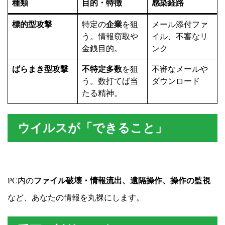
種類
目的・特徴
感染経路
標的型攻撃
特定の
企業
を狙
メール添付ファ
う。情報窃取や
イル、不審なリ
金銭目的。
ンク
ばらまき型攻撃
不特定多数
を狙
不審なメールや
う。数打てば当
ダウンロード
たる精神。
ウイルスが「できること」
PC内の
ファイル破壊・情報流出、遠隔操作、操作の監視
など、あなたの情報を丸裸にします。