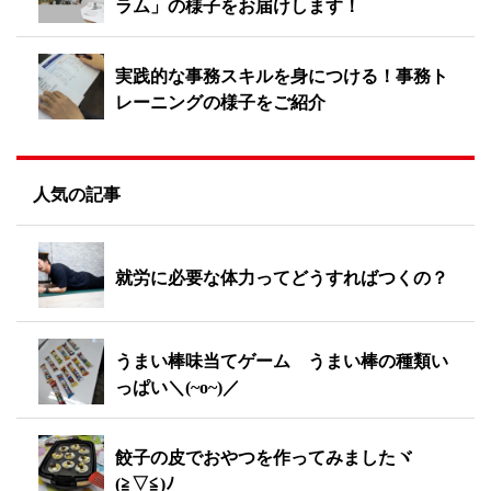
ラム」の様子をお届けします！
実践的な事務スキルを身につける！事務ト
レーニングの様子をご紹介
人気の記事
就労に必要な体力ってどうすればつくの？
うまい棒味当てゲーム うまい棒の種類い
っぱい＼(~o~)／
餃子の皮でおやつを作ってみましたヾ
(≧▽≦)ﾉ