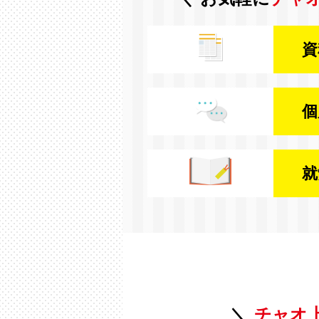
資
個
就
チャオ