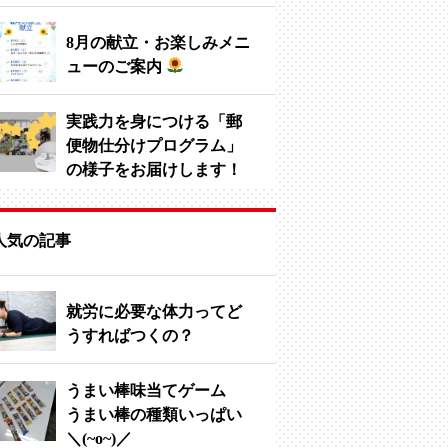
8月の献立・お楽しみメニ
ューのご案内
実践力を身につける「郵
便物仕分けプログラム」
の様子をお届けします！
人気の記事
就労に必要な体力ってど
うすればつくの？
うまい棒味当てゲーム
うまい棒の種類いっぱい
＼(~o~)／