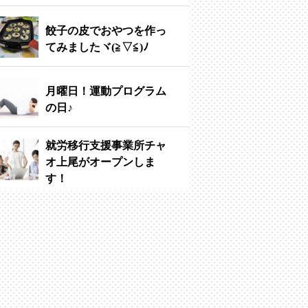
餃子の皮でおやつを作っ
てみましたヾ(≧▽≦)ﾉ
月曜日！運動プログラム
の日♪
就労移行支援事業所チャ
オ上尾がオープンしま
す！