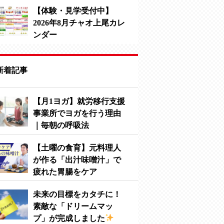
【体験・見学受付中】
2026年8月チャオ上尾カレ
ンダー
新着記事
【月1ヨガ】就労移行支援
事業所でヨガを行う理由
｜毎朝の呼吸法
【土曜の食育】元料理人
が作る「出汁味噌汁」で
疲れた胃腸をケア
未来の目標をカタチに！
素敵な「ドリームマッ
プ」が完成しました