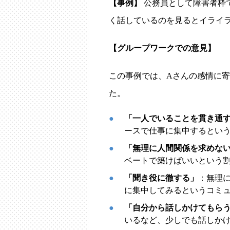
【事例】
公務員として障害者枠
く話しているのを見るとイライ
【グループワークでの意見】
この事例では、Aさんの感情に
た。
「一人でいることを貫き通
ースで仕事に集中するとい
「無理に人間関係を求めな
ベートで築けばいいという
「聞き役に徹する」
：無理
に集中してみるというコミ
「自分から話しかけてもら
いるなど、少しでも話しか