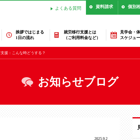
資料請求
個別
よくある質問
挨拶ではじまる
就労移行支援とは
見学会・
1日の流れ
（ご利用料金など）
スケジュ
着支援：こんな時どうする？
お知らせブログ
2025.9.2