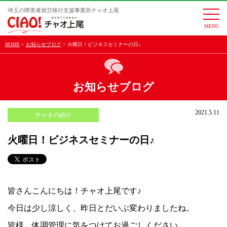
埼玉の障害者就労移行支援事業所チャオ上尾
togg
navi
HOME
お知らせブログ
火曜日！ビジネスセミナーの日♪
お知らせブログ
2021.5.11
チャオの紹介
火曜日！ビジネスセミナーの日♪
皆さんこんにちは！チャオ上尾です♪
今日は少し涼しく、昨日とだいぶ変わりましたね。
皆様、体調管理に気をつけてお過ごしください。