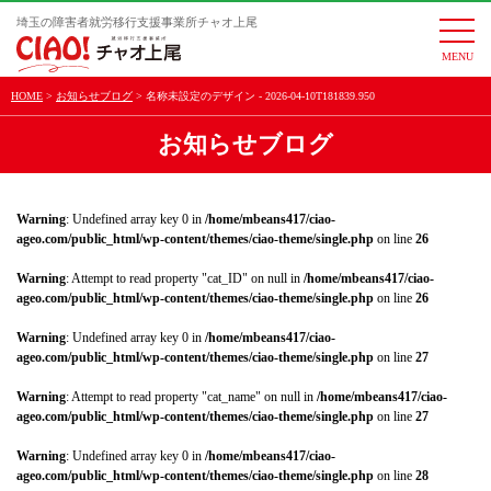
埼玉の障害者就労移行支援事業所チャオ上尾
togg
navi
HOME
お知らせブログ
名称未設定のデザイン - 2026-04-10T181839.950
お知らせブログ
Warning
: Undefined array key 0 in
/home/mbeans417/ciao-
ageo.com/public_html/wp-content/themes/ciao-theme/single.php
on line
26
Warning
: Attempt to read property "cat_ID" on null in
/home/mbeans417/ciao-
ageo.com/public_html/wp-content/themes/ciao-theme/single.php
on line
26
Warning
: Undefined array key 0 in
/home/mbeans417/ciao-
ageo.com/public_html/wp-content/themes/ciao-theme/single.php
on line
27
Warning
: Attempt to read property "cat_name" on null in
/home/mbeans417/ciao-
ageo.com/public_html/wp-content/themes/ciao-theme/single.php
on line
27
Warning
: Undefined array key 0 in
/home/mbeans417/ciao-
ageo.com/public_html/wp-content/themes/ciao-theme/single.php
on line
28