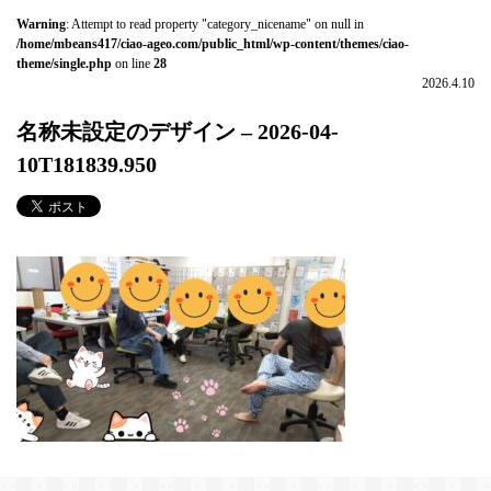
Warning
: Attempt to read property "category_nicename" on null in
/home/mbeans417/ciao-ageo.com/public_html/wp-content/themes/ciao-
theme/single.php
on line
28
2026.4.10
名称未設定のデザイン – 2026-04-
10T181839.950