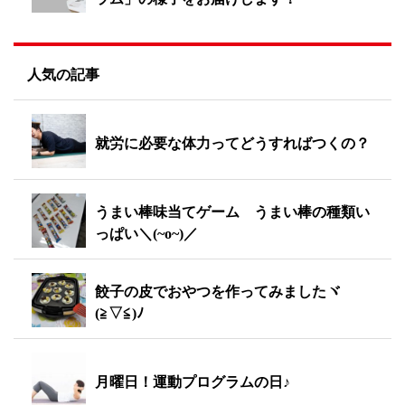
人気の記事
就労に必要な体力ってどうすればつくの？
うまい棒味当てゲーム うまい棒の種類い
っぱい＼(~o~)／
餃子の皮でおやつを作ってみましたヾ
(≧▽≦)ﾉ
月曜日！運動プログラムの日♪