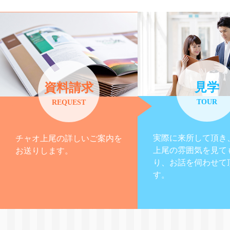
見学
資料請求
TOUR
REQUEST
実際に来所して頂き
チャオ上尾の詳しいご案内を
上尾の雰囲気を見て
お送りします。
り、お話を伺わせて
す。