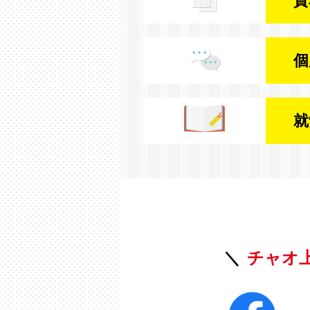
資
個
就
チャオ