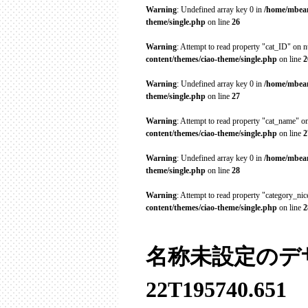
Warning
: Undefined array key 0 in
/home/mbean
theme/single.php
on line
26
Warning
: Attempt to read property "cat_ID" on n
content/themes/ciao-theme/single.php
on line
2
Warning
: Undefined array key 0 in
/home/mbean
theme/single.php
on line
27
Warning
: Attempt to read property "cat_name" on
content/themes/ciao-theme/single.php
on line
2
Warning
: Undefined array key 0 in
/home/mbean
theme/single.php
on line
28
Warning
: Attempt to read property "category_ni
content/themes/ciao-theme/single.php
on line
2
名称未設定のデザイン
22T195740.651