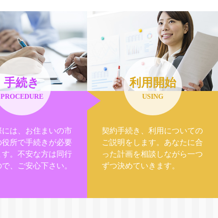
手続き
利用開始
PROCEDURE
USING
際には、お住まいの市
契約手続き、利用についての
の役所で手続きが必要
ご説明をします。あなたに合
ます。不安な方は同行
った計画を相談しながら一つ
ので、ご安心下さい。
ずつ決めていきます。