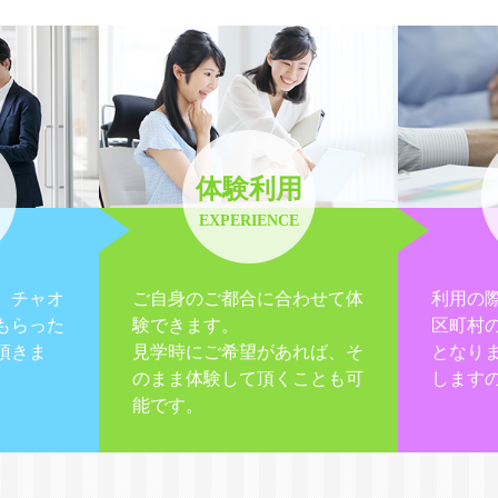
体験利用
EXPERIENCE
、チャオ
ご自身のご都合に合わせて体
利用の
もらった
験できます。
区町村
頂きま
見学時にご希望があれば、そ
となり
のまま体験して頂くことも可
します
能です。