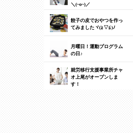
＼(~o~)／
餃子の皮でおやつを作っ
てみましたヾ(≧▽≦)ﾉ
月曜日！運動プログラム
の日♪
就労移行支援事業所チャ
オ上尾がオープンしま
す！