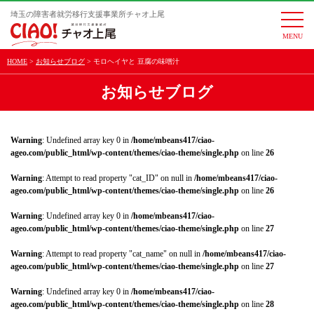
埼玉の障害者就労移行支援事業所チャオ上尾
togg
navi
HOME
お知らせブログ
モロヘイヤと 豆腐の味噌汁
お知らせブログ
Warning
: Undefined array key 0 in
/home/mbeans417/ciao-
ageo.com/public_html/wp-content/themes/ciao-theme/single.php
on line
26
Warning
: Attempt to read property "cat_ID" on null in
/home/mbeans417/ciao-
ageo.com/public_html/wp-content/themes/ciao-theme/single.php
on line
26
Warning
: Undefined array key 0 in
/home/mbeans417/ciao-
ageo.com/public_html/wp-content/themes/ciao-theme/single.php
on line
27
Warning
: Attempt to read property "cat_name" on null in
/home/mbeans417/ciao-
ageo.com/public_html/wp-content/themes/ciao-theme/single.php
on line
27
Warning
: Undefined array key 0 in
/home/mbeans417/ciao-
ageo.com/public_html/wp-content/themes/ciao-theme/single.php
on line
28