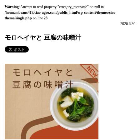
Warning
: Attempt to read property "category_nicename" on null in
/home/mbeans417/ciao-ageo.com/public_html/wp-content/themes/ciao-
theme/single.php
on line
28
2026.6.30
モロヘイヤと 豆腐の味噌汁