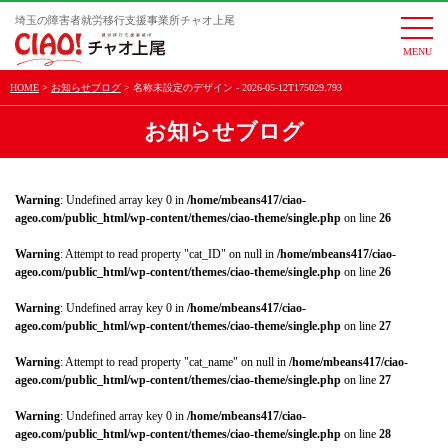
埼玉の障害者就労移行支援事業所チャオ上尾
togg
navi
HOME
お知らせブログ
名称未設定のデザイン - 2026-05-12T175029.793
お知らせブログ
Warning
: Undefined array key 0 in
/home/mbeans417/ciao-
ageo.com/public_html/wp-content/themes/ciao-theme/single.php
on line
26
Warning
: Attempt to read property "cat_ID" on null in
/home/mbeans417/ciao-
ageo.com/public_html/wp-content/themes/ciao-theme/single.php
on line
26
Warning
: Undefined array key 0 in
/home/mbeans417/ciao-
ageo.com/public_html/wp-content/themes/ciao-theme/single.php
on line
27
Warning
: Attempt to read property "cat_name" on null in
/home/mbeans417/ciao-
ageo.com/public_html/wp-content/themes/ciao-theme/single.php
on line
27
Warning
: Undefined array key 0 in
/home/mbeans417/ciao-
ageo.com/public_html/wp-content/themes/ciao-theme/single.php
on line
28