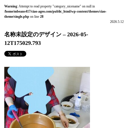
Warning
: Attempt to read property "category_nicename" on null in
/home/mbeans417/ciao-ageo.com/public_html/wp-content/themes/ciao-
theme/single.php
on line
28
2026.5.12
名称未設定のデザイン – 2026-05-
12T175029.793