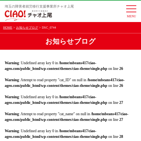
埼玉の障害者就労移行支援事業所チャオ上尾
togg
navi
HOME
お知らせブログ
DSC_0744
お知らせブログ
Warning
: Undefined array key 0 in
/home/mbeans417/ciao-
ageo.com/public_html/wp-content/themes/ciao-theme/single.php
on line
26
Warning
: Attempt to read property "cat_ID" on null in
/home/mbeans417/ciao-
ageo.com/public_html/wp-content/themes/ciao-theme/single.php
on line
26
Warning
: Undefined array key 0 in
/home/mbeans417/ciao-
ageo.com/public_html/wp-content/themes/ciao-theme/single.php
on line
27
Warning
: Attempt to read property "cat_name" on null in
/home/mbeans417/ciao-
ageo.com/public_html/wp-content/themes/ciao-theme/single.php
on line
27
Warning
: Undefined array key 0 in
/home/mbeans417/ciao-
ageo.com/public_html/wp-content/themes/ciao-theme/single.php
on line
28