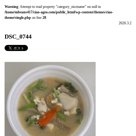
Warning
: Attempt to read property "category_nicename" on null in
/home/mbeans417/ciao-ageo.com/public_html/wp-content/themes/ciao-
theme/single.php
on line
28
2026.3.2
DSC_0744