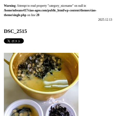
Warning
: Attempt to read property "category_nicename" on null in
/home/mbeans417/ciao-ageo.com/public_html/wp-content/themes/ciao-
theme/single.php
on line
28
2025.12.13
DSC_2515