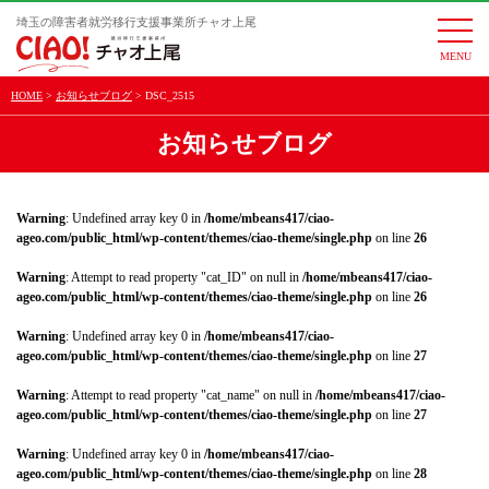
埼玉の障害者就労移行支援事業所チャオ上尾
togg
navi
HOME
お知らせブログ
DSC_2515
お知らせブログ
Warning
: Undefined array key 0 in
/home/mbeans417/ciao-
ageo.com/public_html/wp-content/themes/ciao-theme/single.php
on line
26
Warning
: Attempt to read property "cat_ID" on null in
/home/mbeans417/ciao-
ageo.com/public_html/wp-content/themes/ciao-theme/single.php
on line
26
Warning
: Undefined array key 0 in
/home/mbeans417/ciao-
ageo.com/public_html/wp-content/themes/ciao-theme/single.php
on line
27
Warning
: Attempt to read property "cat_name" on null in
/home/mbeans417/ciao-
ageo.com/public_html/wp-content/themes/ciao-theme/single.php
on line
27
Warning
: Undefined array key 0 in
/home/mbeans417/ciao-
ageo.com/public_html/wp-content/themes/ciao-theme/single.php
on line
28