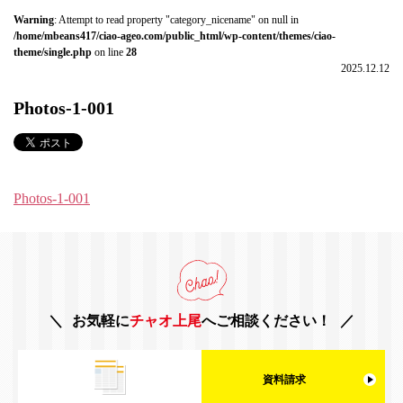
Warning
: Attempt to read property "category_nicename" on null in
/home/mbeans417/ciao-ageo.com/public_html/wp-content/themes/ciao-
theme/single.php
on line
28
2025.12.12
Photos-1-001
Photos-1-001
お気軽に
チャオ上尾
へご相談ください！
資料請求