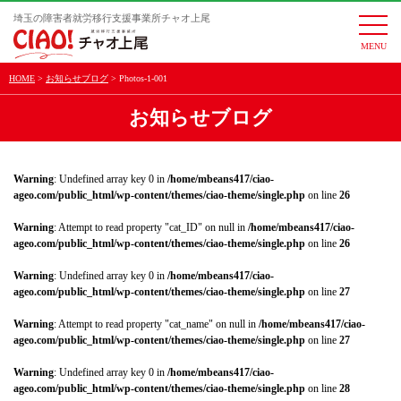
埼玉の障害者就労移行支援事業所チャオ上尾
togg
navi
HOME
お知らせブログ
Photos-1-001
お知らせブログ
Warning
: Undefined array key 0 in
/home/mbeans417/ciao-
ageo.com/public_html/wp-content/themes/ciao-theme/single.php
on line
26
Warning
: Attempt to read property "cat_ID" on null in
/home/mbeans417/ciao-
ageo.com/public_html/wp-content/themes/ciao-theme/single.php
on line
26
Warning
: Undefined array key 0 in
/home/mbeans417/ciao-
ageo.com/public_html/wp-content/themes/ciao-theme/single.php
on line
27
Warning
: Attempt to read property "cat_name" on null in
/home/mbeans417/ciao-
ageo.com/public_html/wp-content/themes/ciao-theme/single.php
on line
27
Warning
: Undefined array key 0 in
/home/mbeans417/ciao-
ageo.com/public_html/wp-content/themes/ciao-theme/single.php
on line
28