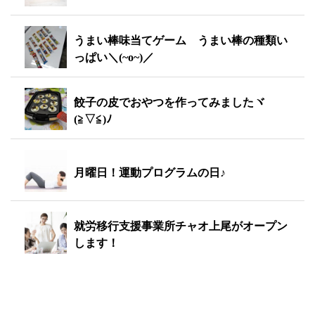
うまい棒味当てゲーム うまい棒の種類い
っぱい＼(~o~)／
餃子の皮でおやつを作ってみましたヾ
(≧▽≦)ﾉ
月曜日！運動プログラムの日♪
就労移行支援事業所チャオ上尾がオープン
します！