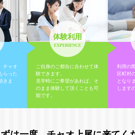
体験利用
EXPERIENCE
、チャオ
ご自身のご都合に合わせて体
利用の
もらった
験できます。
区町村
頂きま
見学時にご希望があれば、そ
となり
のまま体験して頂くことも可
します
能です。
まずは一度、
チャオ上尾に来てく