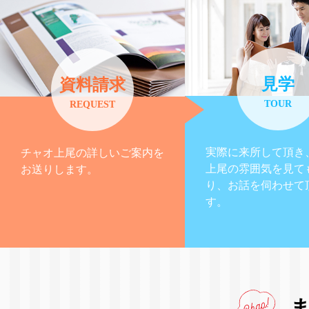
見学
資料請求
TOUR
REQUEST
実際に来所して頂き
チャオ上尾の詳しいご案内を
上尾の雰囲気を見て
お送りします。
り、お話を伺わせて
す。