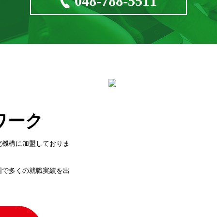
048-788-5511
ワーク
究機構に加盟しておりま
国で多くの就職実績を出
。