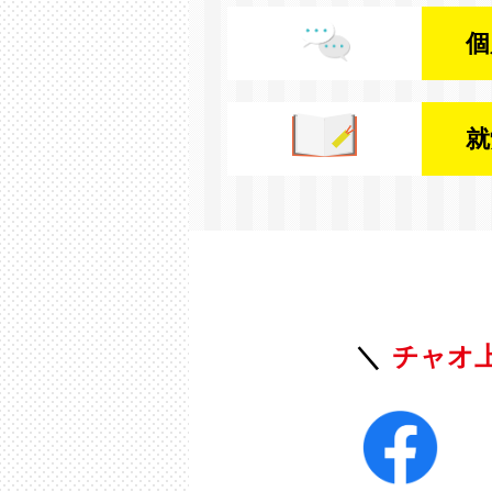
個
就
チャオ