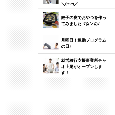
＼(~o~)／
餃子の皮でおやつを作っ
てみましたヾ(≧▽≦)ﾉ
月曜日！運動プログラム
の日♪
就労移行支援事業所チャ
オ上尾がオープンしま
す！