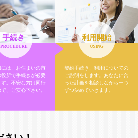
手続き
利用開始
PROCEDURE
USING
際には、お住まいの市
契約手続き、利用についての
の役所で手続きが必要
ご説明をします。あなたに合
ます。不安な方は同行
った計画を相談しながら一つ
ので、ご安心下さい。
ずつ決めていきます。
ださい！