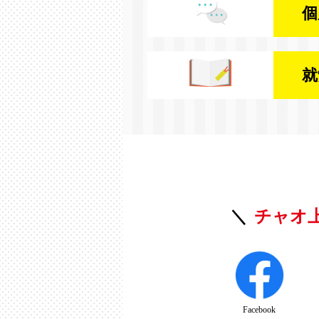
個
就
チャオ
Facebook