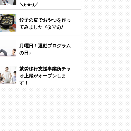
＼(~o~)／
餃子の皮でおやつを作っ
てみましたヾ(≧▽≦)ﾉ
月曜日！運動プログラム
の日♪
就労移行支援事業所チャ
オ上尾がオープンしま
す！