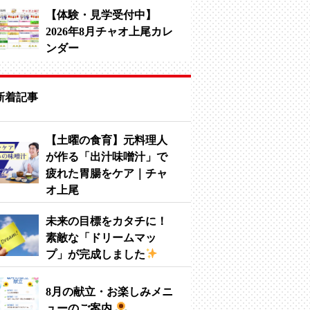
【体験・見学受付中】
2026年8月チャオ上尾カレ
ンダー
新着記事
【土曜の食育】元料理人
が作る「出汁味噌汁」で
疲れた胃腸をケア｜チャ
オ上尾
未来の目標をカタチに！
素敵な「ドリームマッ
プ」が完成しました
8月の献立・お楽しみメニ
ューのご案内