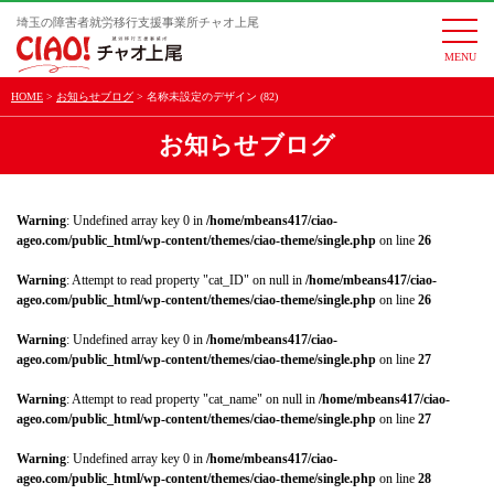
埼玉の障害者就労移行支援事業所チャオ上尾
togg
navi
HOME
お知らせブログ
名称未設定のデザイン (82)
お知らせブログ
Warning
: Undefined array key 0 in
/home/mbeans417/ciao-
ageo.com/public_html/wp-content/themes/ciao-theme/single.php
on line
26
Warning
: Attempt to read property "cat_ID" on null in
/home/mbeans417/ciao-
ageo.com/public_html/wp-content/themes/ciao-theme/single.php
on line
26
Warning
: Undefined array key 0 in
/home/mbeans417/ciao-
ageo.com/public_html/wp-content/themes/ciao-theme/single.php
on line
27
Warning
: Attempt to read property "cat_name" on null in
/home/mbeans417/ciao-
ageo.com/public_html/wp-content/themes/ciao-theme/single.php
on line
27
Warning
: Undefined array key 0 in
/home/mbeans417/ciao-
ageo.com/public_html/wp-content/themes/ciao-theme/single.php
on line
28