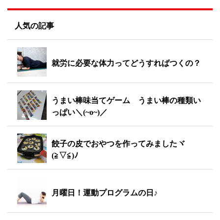
人気の記事
就労に必要な体力ってどうすればつくの？
うまい棒味当てゲーム うまい棒の種類い
っぱい＼(~o~)／
餃子の皮でおやつを作ってみましたヾ
(≧▽≦)ﾉ
月曜日！運動プログラムの日♪