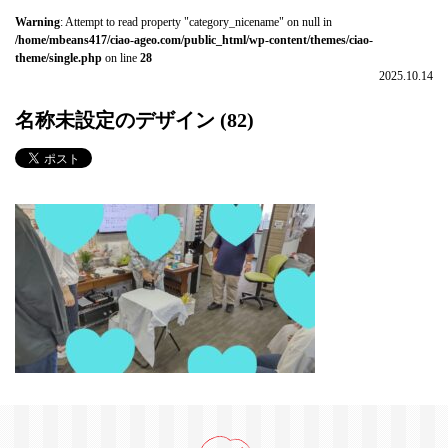
Warning
: Attempt to read property "category_nicename" on null in
/home/mbeans417/ciao-ageo.com/public_html/wp-content/themes/ciao-
theme/single.php
on line
28
2025.10.14
名称未設定のデザイン (82)