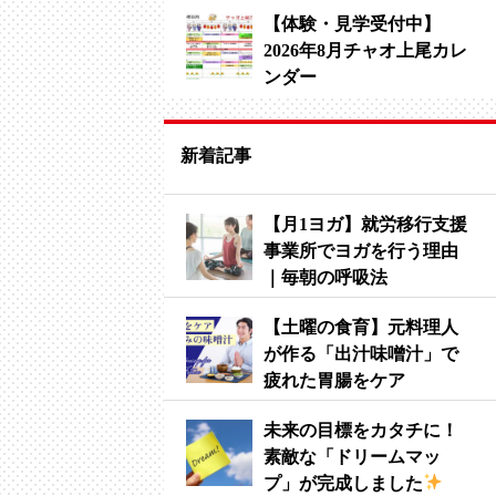
【体験・見学受付中】
2026年8月チャオ上尾カレ
ンダー
新着記事
【月1ヨガ】就労移行支援
事業所でヨガを行う理由
｜毎朝の呼吸法
【土曜の食育】元料理人
が作る「出汁味噌汁」で
疲れた胃腸をケア
未来の目標をカタチに！
素敵な「ドリームマッ
プ」が完成しました