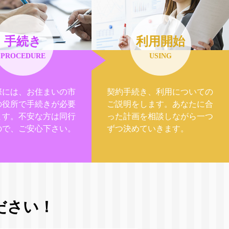
手続き
利用開始
PROCEDURE
USING
際には、お住まいの市
契約手続き、利用についての
の役所で手続きが必要
ご説明をします。あなたに合
ます。不安な方は同行
った計画を相談しながら一つ
ので、ご安心下さい。
ずつ決めていきます。
ださい！