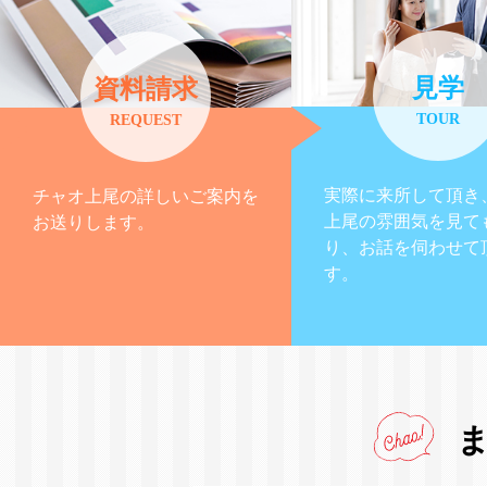
見学
資料請求
TOUR
REQUEST
実際に来所して頂き
チャオ上尾の詳しいご案内を
上尾の雰囲気を見て
お送りします。
り、お話を伺わせて
す。