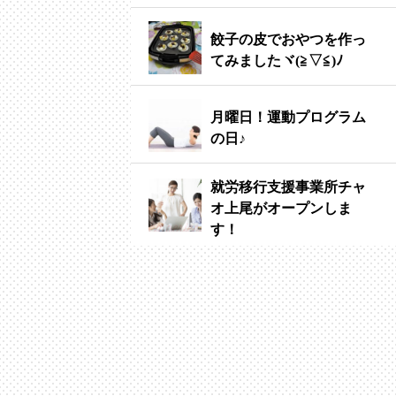
餃子の皮でおやつを作っ
てみましたヾ(≧▽≦)ﾉ
月曜日！運動プログラム
の日♪
就労移行支援事業所チャ
オ上尾がオープンしま
す！