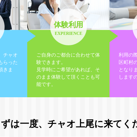
体験利用
EXPERIENCE
、チャオ
ご自身のご都合に合わせて体
利用の
もらった
験できます。
区町村
頂きま
見学時にご希望があれば、そ
となり
のまま体験して頂くことも可
します
能です。
まずは一度、
チャオ上尾に来てく