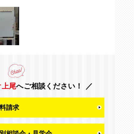
オ上尾
へご相談ください！
料請求
別相談会・
見学会