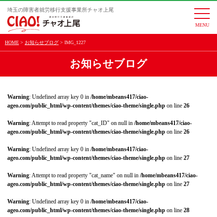
埼玉の障害者就労移行支援事業所チャオ上尾
togg
navi
HOME
お知らせブログ
IMG_1227
お知らせブログ
Warning
: Undefined array key 0 in
/home/mbeans417/ciao-
ageo.com/public_html/wp-content/themes/ciao-theme/single.php
on line
26
Warning
: Attempt to read property "cat_ID" on null in
/home/mbeans417/ciao-
ageo.com/public_html/wp-content/themes/ciao-theme/single.php
on line
26
Warning
: Undefined array key 0 in
/home/mbeans417/ciao-
ageo.com/public_html/wp-content/themes/ciao-theme/single.php
on line
27
Warning
: Attempt to read property "cat_name" on null in
/home/mbeans417/ciao-
ageo.com/public_html/wp-content/themes/ciao-theme/single.php
on line
27
Warning
: Undefined array key 0 in
/home/mbeans417/ciao-
ageo.com/public_html/wp-content/themes/ciao-theme/single.php
on line
28