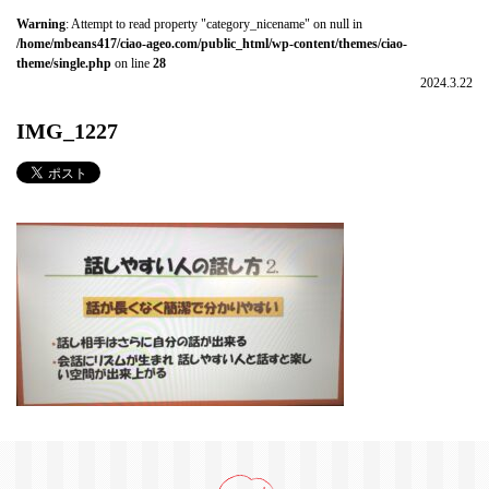
Warning
: Attempt to read property "category_nicename" on null in
/home/mbeans417/ciao-ageo.com/public_html/wp-content/themes/ciao-
theme/single.php
on line
28
2024.3.22
IMG_1227