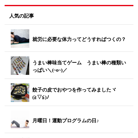
人気の記事
就労に必要な体力ってどうすればつくの？
うまい棒味当てゲーム うまい棒の種類い
っぱい＼(~o~)／
餃子の皮でおやつを作ってみましたヾ
(≧▽≦)ﾉ
月曜日！運動プログラムの日♪