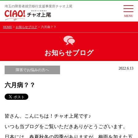
埼玉の障害者就労移行支援事業所チャオ上尾
togg
navi
HOME
お知らせブログ
六月病？？
お知らせブログ
2022.6.13
障害でお悩みの方へ
六月病？？
皆さん、こんにちは！チャオ上尾です♪
いつも当ブログをご覧いただきありがとうございます。
日本には、春夏秋冬の四季がありますが、梅雨を加えた五