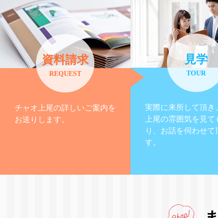
見学
資料請求
TOUR
REQUEST
実際に来所して頂き
チャオ上尾の詳しいご案内を
上尾の雰囲気を見て
お送りします。
り、お話を伺わせて
す。