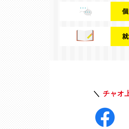
個
就
チャオ