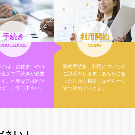
手続き
利用開始
PROCEDURE
USING
際には、お住まいの市
契約手続き、利用についての
の役所で手続きが必要
ご説明をします。あなたに合
ます。不安な方は同行
った計画を相談しながら一つ
ので、ご安心下さい。
ずつ決めていきます。
ださい！