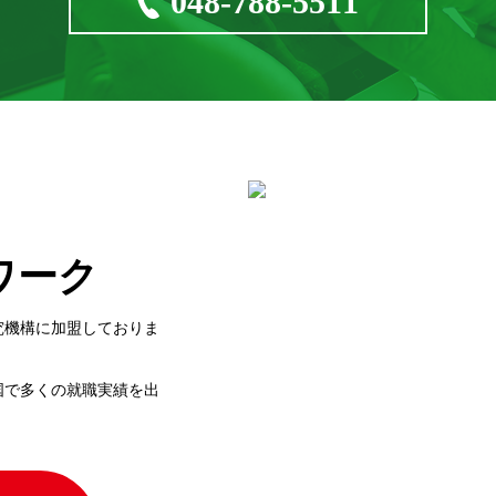
048-788-5511
ワーク
究機構に加盟しておりま
国で多くの就職実績を出
。