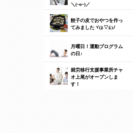
＼(~o~)／
餃子の皮でおやつを作っ
てみましたヾ(≧▽≦)ﾉ
月曜日！運動プログラム
の日♪
就労移行支援事業所チャ
オ上尾がオープンしま
す！