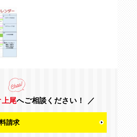
オ上尾
へご相談ください！
料請求