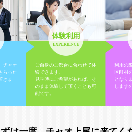
体験利用
EXPERIENCE
、チャオ
ご自身のご都合に合わせて体
利用の
もらった
験できます。
区町村
頂きま
見学時にご希望があれば、そ
となり
のまま体験して頂くことも可
します
能です。
まずは一度、
チャオ上尾に来てく