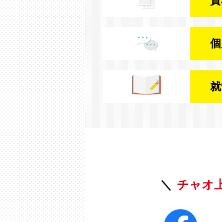
資
個
就
チャオ