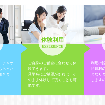
体験利用
EXPERIENCE
、チャオ
ご自身のご都合に合わせて体
利用の
もらった
験できます。
区町村
頂きま
見学時にご希望があれば、そ
となり
のまま体験して頂くことも可
します
能です。