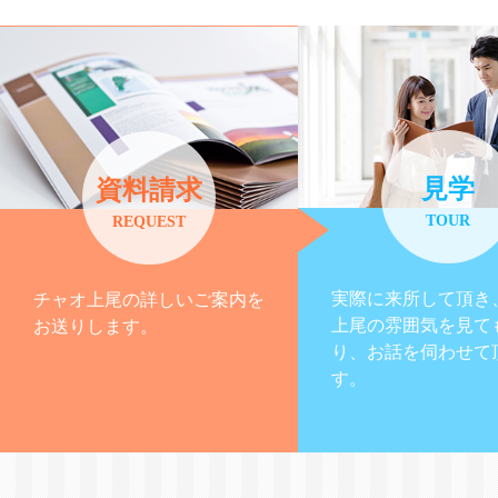
見学
資料請求
TOUR
REQUEST
実際に来所して頂き
チャオ上尾の詳しいご案内を
上尾の雰囲気を見て
お送りします。
り、お話を伺わせて
す。