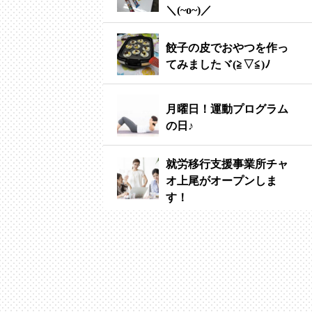
＼(~o~)／
餃子の皮でおやつを作っ
てみましたヾ(≧▽≦)ﾉ
月曜日！運動プログラム
の日♪
就労移行支援事業所チャ
オ上尾がオープンしま
す！