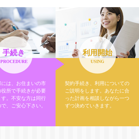
手続き
利用開始
PROCEDURE
USING
際には、お住まいの市
契約手続き、利用についての
の役所で手続きが必要
ご説明をします。あなたに合
ます。不安な方は同行
った計画を相談しながら一つ
ので、ご安心下さい。
ずつ決めていきます。