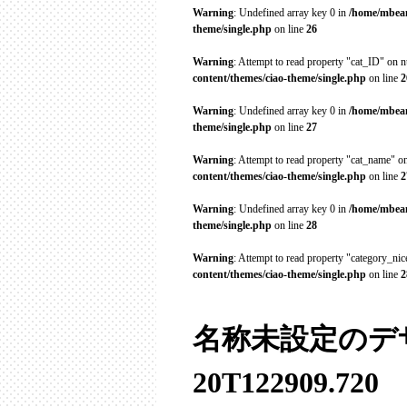
Warning
: Undefined array key 0 in
/home/mbean
theme/single.php
on line
26
Warning
: Attempt to read property "cat_ID" on n
content/themes/ciao-theme/single.php
on line
2
Warning
: Undefined array key 0 in
/home/mbean
theme/single.php
on line
27
Warning
: Attempt to read property "cat_name" on
content/themes/ciao-theme/single.php
on line
2
Warning
: Undefined array key 0 in
/home/mbean
theme/single.php
on line
28
Warning
: Attempt to read property "category_ni
content/themes/ciao-theme/single.php
on line
2
名称未設定のデザイン
20T122909.720