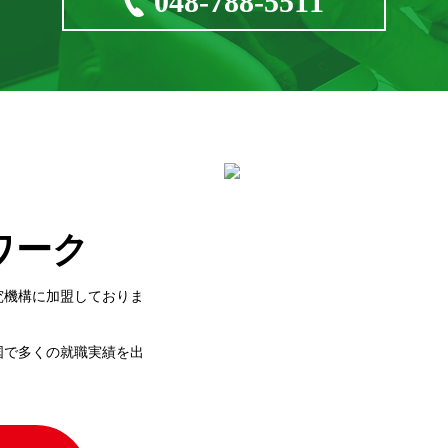
048-788-5511
ワーク
究機構に加盟しておりま
国で多くの就職実績を出
。