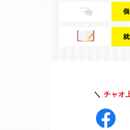
個
就
チャオ