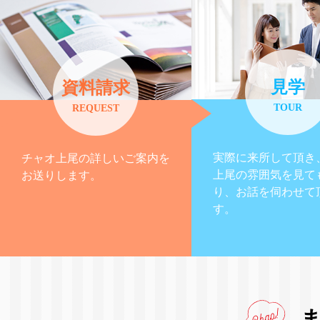
見学
資料請求
TOUR
REQUEST
実際に来所して頂き
チャオ上尾の詳しいご案内を
上尾の雰囲気を見て
お送りします。
り、お話を伺わせて
す。