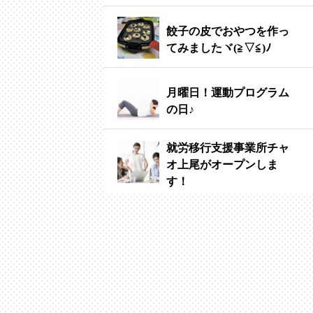
餃子の皮でおやつを作っ
てみましたヾ(≧▽≦)ﾉ
月曜日！運動プログラム
の日♪
就労移行支援事業所チャ
オ上尾がオープンしま
す！