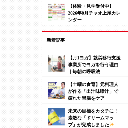
【体験・見学受付中】
2026年8月チャオ上尾カレ
ンダー
新着記事
【月1ヨガ】就労移行支援
事業所でヨガを行う理由
｜毎朝の呼吸法
【土曜の食育】元料理人
が作る「出汁味噌汁」で
疲れた胃腸をケア
未来の目標をカタチに！
素敵な「ドリームマッ
プ」が完成しました