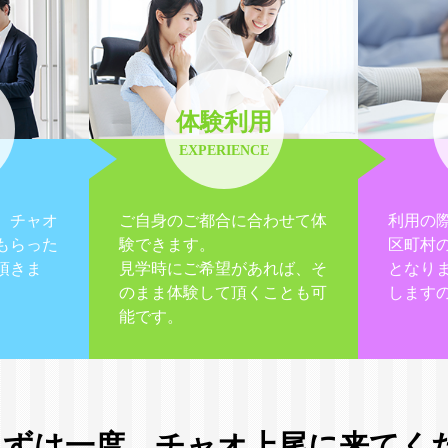
体験利用
EXPERIENCE
、チャオ
ご自身のご都合に合わせて体
利用の
もらった
験できます。
区町村
頂きま
見学時にご希望があれば、そ
となり
のまま体験して頂くことも可
します
能です。
まずは一度、
チャオ上尾に来てく