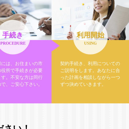
手続き
利用開始
PROCEDURE
USING
際には、お住まいの市
契約手続き、利用についての
の役所で手続きが必要
ご説明をします。あなたに合
ます。不安な方は同行
った計画を相談しながら一つ
ので、ご安心下さい。
ずつ決めていきます。
ださい！