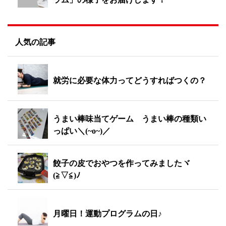
人気の記事
就労に必要な体力ってどうすればつくの？
うまい棒味当てゲーム うまい棒の種類い
っぱい＼(~o~)／
餃子の皮でおやつを作ってみましたヾ
(≧▽≦)ﾉ
月曜日！運動プログラムの日♪