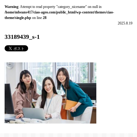
Warning
: Attempt to read property "category_nicename" on null in
/home/mbeans417/ciao-ageo.com/public_html/wp-content/themes/ciao-
theme/single.php
on line
28
2025.8.19
33189439_s-1