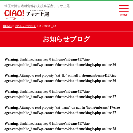
埼玉の障害者就労移行支援事業所チャオ上尾
togg
navi
HOME
お知らせブログ
33189439_s-1
お知らせブログ
Warning
: Undefined array key 0 in
/home/mbeans417/ciao-
ageo.com/public_html/wp-content/themes/ciao-theme/single.php
on line
26
Warning
: Attempt to read property "cat_ID" on null in
/home/mbeans417/ciao-
ageo.com/public_html/wp-content/themes/ciao-theme/single.php
on line
26
Warning
: Undefined array key 0 in
/home/mbeans417/ciao-
ageo.com/public_html/wp-content/themes/ciao-theme/single.php
on line
27
Warning
: Attempt to read property "cat_name" on null in
/home/mbeans417/ciao-
ageo.com/public_html/wp-content/themes/ciao-theme/single.php
on line
27
Warning
: Undefined array key 0 in
/home/mbeans417/ciao-
ageo.com/public_html/wp-content/themes/ciao-theme/single.php
on line
28