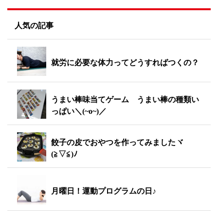
人気の記事
就労に必要な体力ってどうすればつくの？
うまい棒味当てゲーム うまい棒の種類い
っぱい＼(~o~)／
餃子の皮でおやつを作ってみましたヾ
(≧▽≦)ﾉ
月曜日！運動プログラムの日♪