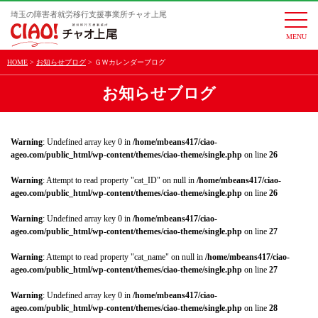
埼玉の障害者就労移行支援事業所チャオ上尾
togg
navi
HOME
お知らせブログ
ＧＷカレンダーブログ
お知らせブログ
Warning
: Undefined array key 0 in
/home/mbeans417/ciao-
ageo.com/public_html/wp-content/themes/ciao-theme/single.php
on line
26
Warning
: Attempt to read property "cat_ID" on null in
/home/mbeans417/ciao-
ageo.com/public_html/wp-content/themes/ciao-theme/single.php
on line
26
Warning
: Undefined array key 0 in
/home/mbeans417/ciao-
ageo.com/public_html/wp-content/themes/ciao-theme/single.php
on line
27
Warning
: Attempt to read property "cat_name" on null in
/home/mbeans417/ciao-
ageo.com/public_html/wp-content/themes/ciao-theme/single.php
on line
27
Warning
: Undefined array key 0 in
/home/mbeans417/ciao-
ageo.com/public_html/wp-content/themes/ciao-theme/single.php
on line
28