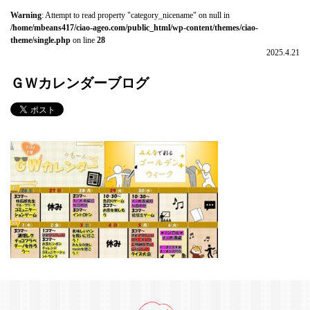
Warning
: Attempt to read property "category_nicename" on null in
/home/mbeans417/ciao-ageo.com/public_html/wp-content/themes/ciao-
theme/single.php
on line
28
2025.4.21
ＧＷカレンダーブログ