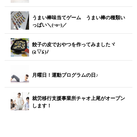
うまい棒味当てゲーム うまい棒の種類い
っぱい＼(~o~)／
餃子の皮でおやつを作ってみましたヾ
(≧▽≦)ﾉ
月曜日！運動プログラムの日♪
就労移行支援事業所チャオ上尾がオープン
します！