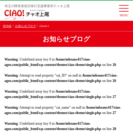
埼玉の障害者就労移行支援事業所チャオ上尾
togg
navi
HOME
お知らせブログ
clover-1
お知らせブログ
Warning
: Undefined array key 0 in
/home/mbeans417/ciao-
ageo.com/public_html/wp-content/themes/ciao-theme/single.php
on line
26
Warning
: Attempt to read property "cat_ID" on null in
/home/mbeans417/ciao-
ageo.com/public_html/wp-content/themes/ciao-theme/single.php
on line
26
Warning
: Undefined array key 0 in
/home/mbeans417/ciao-
ageo.com/public_html/wp-content/themes/ciao-theme/single.php
on line
27
Warning
: Attempt to read property "cat_name" on null in
/home/mbeans417/ciao-
ageo.com/public_html/wp-content/themes/ciao-theme/single.php
on line
27
Warning
: Undefined array key 0 in
/home/mbeans417/ciao-
ageo.com/public_html/wp-content/themes/ciao-theme/single.php
on line
28