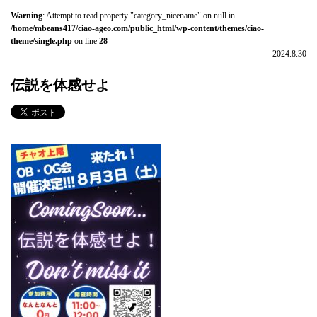
Warning
: Attempt to read property "category_nicename" on null in
/home/mbeans417/ciao-ageo.com/public_html/wp-content/themes/ciao-
theme/single.php
on line
28
2024.8.30
伝説を体感せよ