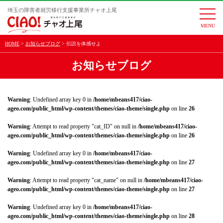
埼玉の障害者就労移行支援事業所チャオ上尾
togg
navi
HOME
お知らせブログ
伝説を体感せよ
お知らせブログ
Warning
: Undefined array key 0 in
/home/mbeans417/ciao-
ageo.com/public_html/wp-content/themes/ciao-theme/single.php
on line
26
Warning
: Attempt to read property "cat_ID" on null in
/home/mbeans417/ciao-
ageo.com/public_html/wp-content/themes/ciao-theme/single.php
on line
26
Warning
: Undefined array key 0 in
/home/mbeans417/ciao-
ageo.com/public_html/wp-content/themes/ciao-theme/single.php
on line
27
Warning
: Attempt to read property "cat_name" on null in
/home/mbeans417/ciao-
ageo.com/public_html/wp-content/themes/ciao-theme/single.php
on line
27
Warning
: Undefined array key 0 in
/home/mbeans417/ciao-
ageo.com/public_html/wp-content/themes/ciao-theme/single.php
on line
28