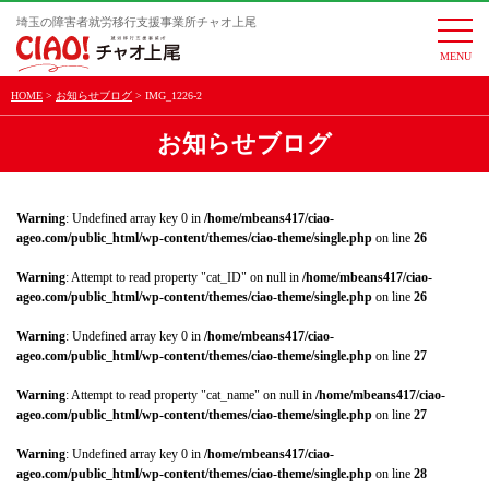
埼玉の障害者就労移行支援事業所チャオ上尾
togg
navi
HOME
お知らせブログ
IMG_1226-2
お知らせブログ
Warning
: Undefined array key 0 in
/home/mbeans417/ciao-
ageo.com/public_html/wp-content/themes/ciao-theme/single.php
on line
26
Warning
: Attempt to read property "cat_ID" on null in
/home/mbeans417/ciao-
ageo.com/public_html/wp-content/themes/ciao-theme/single.php
on line
26
Warning
: Undefined array key 0 in
/home/mbeans417/ciao-
ageo.com/public_html/wp-content/themes/ciao-theme/single.php
on line
27
Warning
: Attempt to read property "cat_name" on null in
/home/mbeans417/ciao-
ageo.com/public_html/wp-content/themes/ciao-theme/single.php
on line
27
Warning
: Undefined array key 0 in
/home/mbeans417/ciao-
ageo.com/public_html/wp-content/themes/ciao-theme/single.php
on line
28