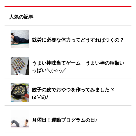
人気の記事
就労に必要な体力ってどうすればつくの？
うまい棒味当てゲーム うまい棒の種類い
っぱい＼(~o~)／
餃子の皮でおやつを作ってみましたヾ
(≧▽≦)ﾉ
月曜日！運動プログラムの日♪