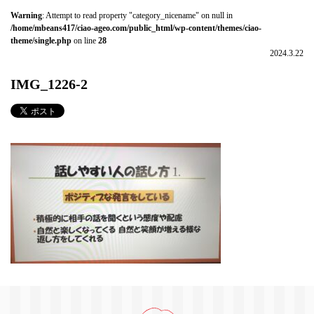
Warning
: Attempt to read property "category_nicename" on null in
/home/mbeans417/ciao-ageo.com/public_html/wp-content/themes/ciao-
theme/single.php
on line
28
2024.3.22
IMG_1226-2