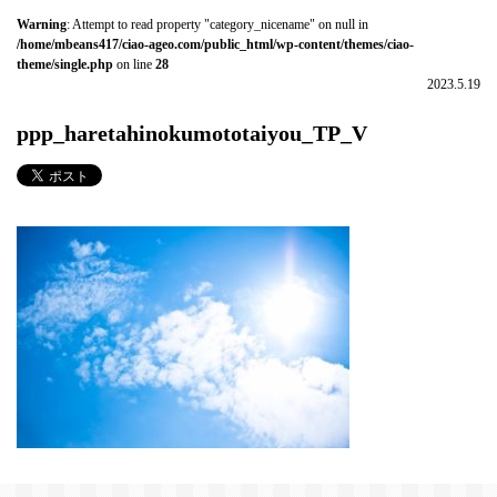
Warning
: Attempt to read property "category_nicename" on null in
/home/mbeans417/ciao-ageo.com/public_html/wp-content/themes/ciao-
theme/single.php
on line
28
2023.5.19
ppp_haretahinokumototaiyou_TP_V