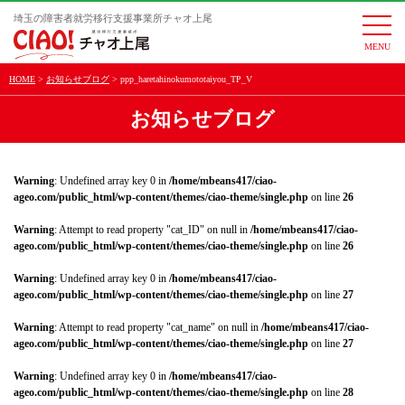
埼玉の障害者就労移行支援事業所チャオ上尾
togg
navi
HOME
お知らせブログ
ppp_haretahinokumototaiyou_TP_V
お知らせブログ
Warning
: Undefined array key 0 in
/home/mbeans417/ciao-
ageo.com/public_html/wp-content/themes/ciao-theme/single.php
on line
26
Warning
: Attempt to read property "cat_ID" on null in
/home/mbeans417/ciao-
ageo.com/public_html/wp-content/themes/ciao-theme/single.php
on line
26
Warning
: Undefined array key 0 in
/home/mbeans417/ciao-
ageo.com/public_html/wp-content/themes/ciao-theme/single.php
on line
27
Warning
: Attempt to read property "cat_name" on null in
/home/mbeans417/ciao-
ageo.com/public_html/wp-content/themes/ciao-theme/single.php
on line
27
Warning
: Undefined array key 0 in
/home/mbeans417/ciao-
ageo.com/public_html/wp-content/themes/ciao-theme/single.php
on line
28