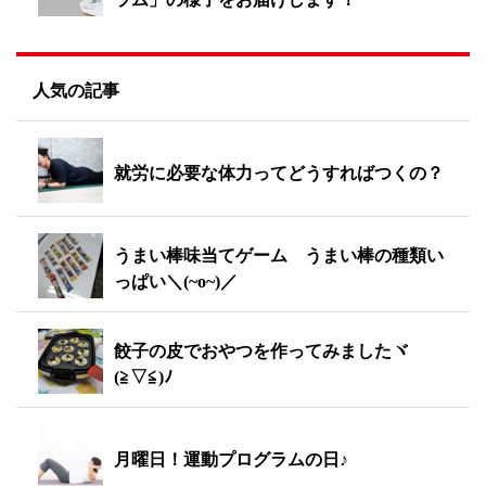
人気の記事
就労に必要な体力ってどうすればつくの？
うまい棒味当てゲーム うまい棒の種類い
っぱい＼(~o~)／
餃子の皮でおやつを作ってみましたヾ
(≧▽≦)ﾉ
月曜日！運動プログラムの日♪