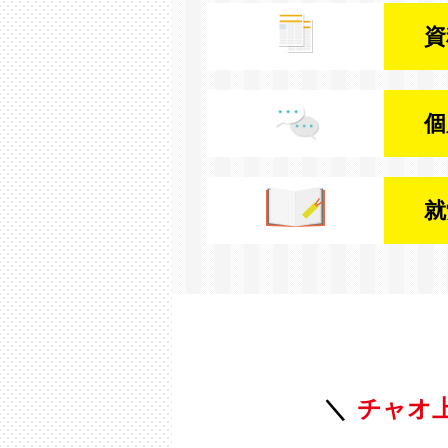
資
個
就
チャオ