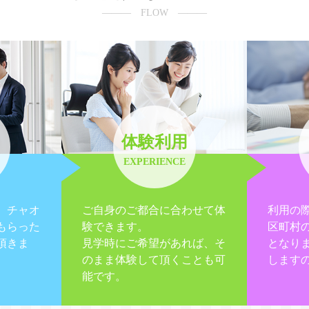
――― FLOW ―――
体験利用
EXPERIENCE
、チャオ
ご自身のご都合に合わせて体
利用の
もらった
験できます。
区町村
頂きま
見学時にご希望があれば、そ
となり
のまま体験して頂くことも可
します
能です。