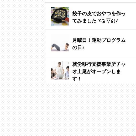
餃子の皮でおやつを作っ
てみましたヾ(≧▽≦)ﾉ
月曜日！運動プログラム
の日♪
就労移行支援事業所チャ
オ上尾がオープンしま
す！