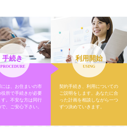
手続き
利用開始
PROCEDURE
USING
際には、お住まいの市
契約手続き、利用についての
の役所で手続きが必要
ご説明をします。あなたに合
ます。不安な方は同行
った計画を相談しながら一つ
ので、ご安心下さい。
ずつ決めていきます。