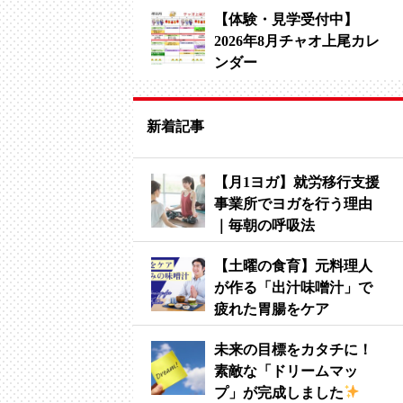
【体験・見学受付中】
2026年8月チャオ上尾カレ
ンダー
新着記事
【月1ヨガ】就労移行支援
事業所でヨガを行う理由
｜毎朝の呼吸法
【土曜の食育】元料理人
が作る「出汁味噌汁」で
疲れた胃腸をケア
未来の目標をカタチに！
素敵な「ドリームマッ
プ」が完成しました