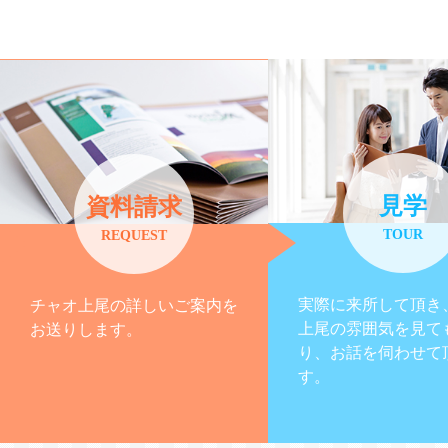
見学
資料請求
TOUR
REQUEST
実際に来所して頂き
チャオ上尾の詳しいご案内を
上尾の雰囲気を見て
お送りします。
り、お話を伺わせて
す。