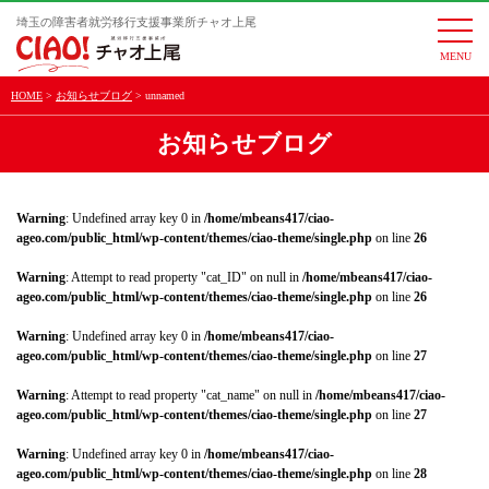
埼玉の障害者就労移行支援事業所チャオ上尾
togg
navi
HOME
お知らせブログ
unnamed
お知らせブログ
Warning
: Undefined array key 0 in
/home/mbeans417/ciao-
ageo.com/public_html/wp-content/themes/ciao-theme/single.php
on line
26
Warning
: Attempt to read property "cat_ID" on null in
/home/mbeans417/ciao-
ageo.com/public_html/wp-content/themes/ciao-theme/single.php
on line
26
Warning
: Undefined array key 0 in
/home/mbeans417/ciao-
ageo.com/public_html/wp-content/themes/ciao-theme/single.php
on line
27
Warning
: Attempt to read property "cat_name" on null in
/home/mbeans417/ciao-
ageo.com/public_html/wp-content/themes/ciao-theme/single.php
on line
27
Warning
: Undefined array key 0 in
/home/mbeans417/ciao-
ageo.com/public_html/wp-content/themes/ciao-theme/single.php
on line
28