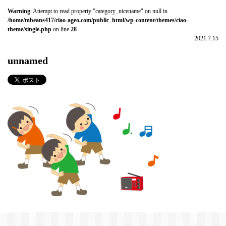
Warning
: Attempt to read property "category_nicename" on null in
/home/mbeans417/ciao-ageo.com/public_html/wp-content/themes/ciao-
theme/single.php
on line
28
2021.7.15
unnamed