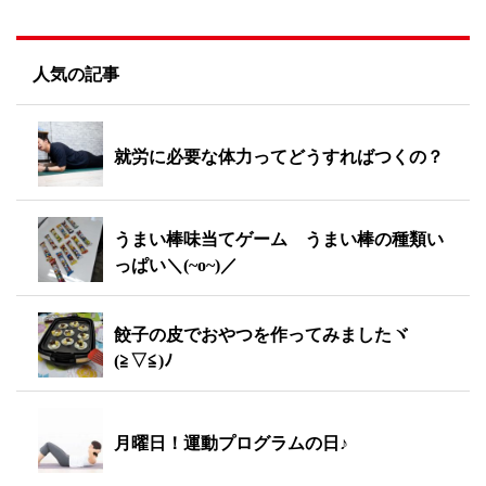
人気の記事
就労に必要な体力ってどうすればつくの？
うまい棒味当てゲーム うまい棒の種類い
っぱい＼(~o~)／
餃子の皮でおやつを作ってみましたヾ
(≧▽≦)ﾉ
月曜日！運動プログラムの日♪