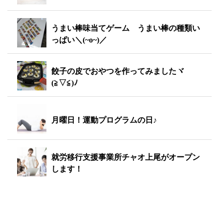
うまい棒味当てゲーム うまい棒の種類い
っぱい＼(~o~)／
餃子の皮でおやつを作ってみましたヾ
(≧▽≦)ﾉ
月曜日！運動プログラムの日♪
就労移行支援事業所チャオ上尾がオープン
します！