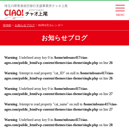
埼玉の障害者就労移行支援事業所チャオ上尾
togg
navi
HOME
お知らせブログ
R6年6月カレンダー
お知らせブログ
Warning
: Undefined array key 0 in
/home/mbeans417/ciao-
ageo.com/public_html/wp-content/themes/ciao-theme/single.php
on line
26
Warning
: Attempt to read property "cat_ID" on null in
/home/mbeans417/ciao-
ageo.com/public_html/wp-content/themes/ciao-theme/single.php
on line
26
Warning
: Undefined array key 0 in
/home/mbeans417/ciao-
ageo.com/public_html/wp-content/themes/ciao-theme/single.php
on line
27
Warning
: Attempt to read property "cat_name" on null in
/home/mbeans417/ciao-
ageo.com/public_html/wp-content/themes/ciao-theme/single.php
on line
27
Warning
: Undefined array key 0 in
/home/mbeans417/ciao-
ageo.com/public_html/wp-content/themes/ciao-theme/single.php
on line
28