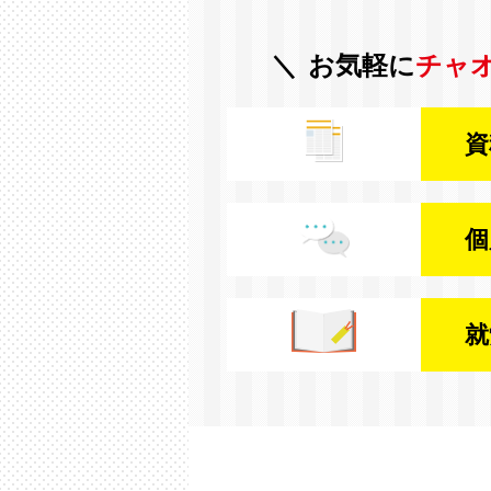
お気軽に
チャ
資
個
就