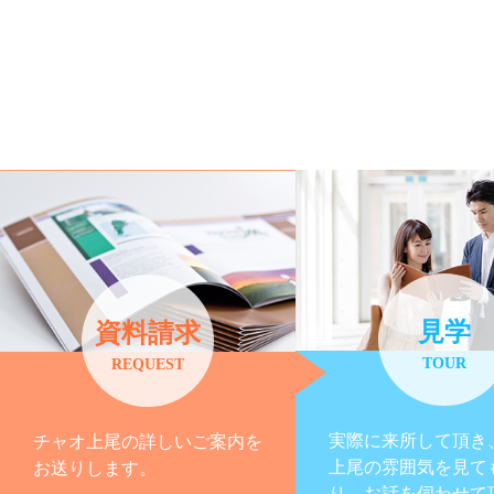
見学
資料請求
TOUR
REQUEST
実際に来所して頂き
チャオ上尾の詳しいご案内を
上尾の雰囲気を見て
お送りします。
り、お話を伺わせて