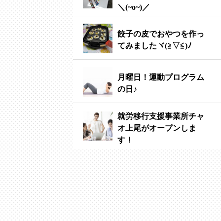
＼(~o~)／
餃子の皮でおやつを作っ
てみましたヾ(≧▽≦)ﾉ
月曜日！運動プログラム
の日♪
就労移行支援事業所チャ
オ上尾がオープンしま
す！