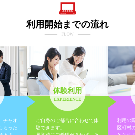
利用開始までの流れ
――― FLOW ―――
体験利用
EXPERIENCE
、チャオ
ご自身のご都合に合わせて体
利用の
もらった
験できます。
区町村
頂きま
見学時にご希望があれば、そ
となり