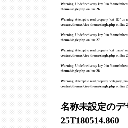
Warning
: Undefined array key 0 in
/home/mbean
theme/single.php
on line
26
Warning
: Attempt to read property "cat_ID" on n
content/themes/ciao-theme/single.php
on line
2
Warning
: Undefined array key 0 in
/home/mbean
theme/single.php
on line
27
Warning
: Attempt to read property "cat_name" on
content/themes/ciao-theme/single.php
on line
2
Warning
: Undefined array key 0 in
/home/mbean
theme/single.php
on line
28
Warning
: Attempt to read property "category_ni
content/themes/ciao-theme/single.php
on line
2
名称未設定のデザイン
25T180514.860