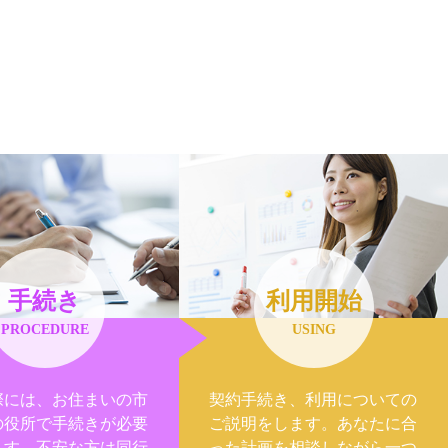
手続き
利用開始
PROCEDURE
USING
際には、お住まいの市
契約手続き、利用についての
の役所で手続きが必要
ご説明をします。あなたに合
ます。不安な方は同行
った計画を相談しながら一つ