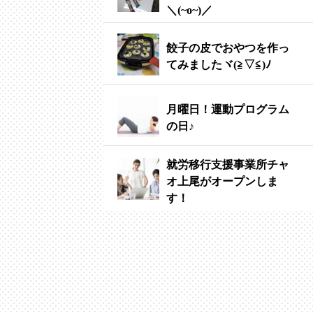
＼(~o~)／
餃子の皮でおやつを作っ
てみましたヾ(≧▽≦)ﾉ
月曜日！運動プログラム
の日♪
就労移行支援事業所チャ
オ上尾がオープンしま
す！