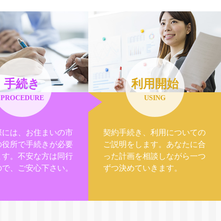
手続き
利用開始
PROCEDURE
USING
際には、お住まいの市
契約手続き、利用についての
の役所で手続きが必要
ご説明をします。あなたに合
ます。不安な方は同行
った計画を相談しながら一つ
ので、ご安心下さい。
ずつ決めていきます。