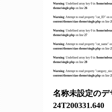
Warning
: Undefined array key 0 in
/home/mbean
theme/single.php
on line
26
Warning
: Attempt to read property "cat_ID" on n
content/themes/ciao-theme/single.php
on line
2
Warning
: Undefined array key 0 in
/home/mbean
theme/single.php
on line
27
Warning
: Attempt to read property "cat_name" on
content/themes/ciao-theme/single.php
on line
2
Warning
: Undefined array key 0 in
/home/mbean
theme/single.php
on line
28
Warning
: Attempt to read property "category_ni
content/themes/ciao-theme/single.php
on line
2
名称未設定のデザイン
24T200331.640