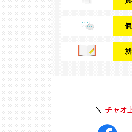
資
個
就
チャオ