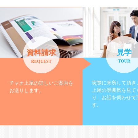
見学
資料請求
TOUR
REQUEST
実際に来所して頂き
チャオ上尾の詳しいご案内を
上尾の雰囲気を見て
お送りします。
り、お話を伺わせて
す。