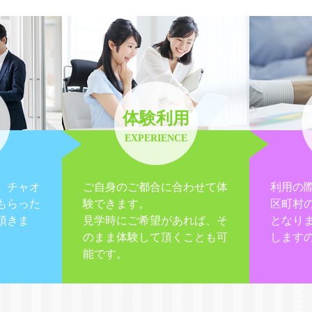
体験利用
EXPERIENCE
、チャオ
ご自身のご都合に合わせて体
利用の
もらった
験できます。
区町村
頂きま
見学時にご希望があれば、そ
となり
のまま体験して頂くことも可
します
能です。