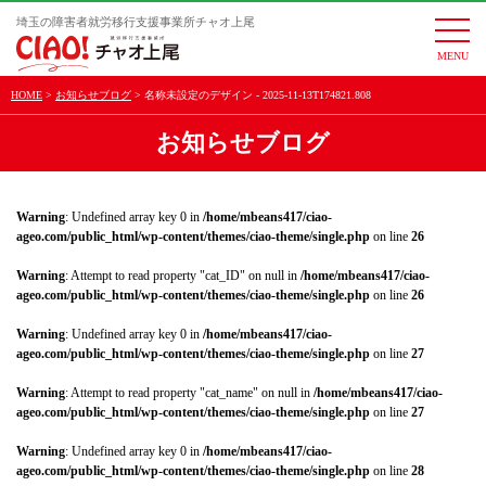
埼玉の障害者就労移行支援事業所チャオ上尾
togg
navi
HOME
お知らせブログ
名称未設定のデザイン - 2025-11-13T174821.808
お知らせブログ
Warning
: Undefined array key 0 in
/home/mbeans417/ciao-
ageo.com/public_html/wp-content/themes/ciao-theme/single.php
on line
26
Warning
: Attempt to read property "cat_ID" on null in
/home/mbeans417/ciao-
ageo.com/public_html/wp-content/themes/ciao-theme/single.php
on line
26
Warning
: Undefined array key 0 in
/home/mbeans417/ciao-
ageo.com/public_html/wp-content/themes/ciao-theme/single.php
on line
27
Warning
: Attempt to read property "cat_name" on null in
/home/mbeans417/ciao-
ageo.com/public_html/wp-content/themes/ciao-theme/single.php
on line
27
Warning
: Undefined array key 0 in
/home/mbeans417/ciao-
ageo.com/public_html/wp-content/themes/ciao-theme/single.php
on line
28