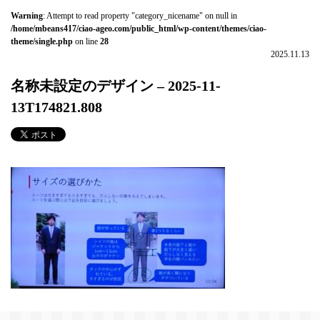
Warning
: Attempt to read property "category_nicename" on null in
/home/mbeans417/ciao-ageo.com/public_html/wp-content/themes/ciao-
theme/single.php
on line
28
2025.11.13
名称未設定のデザイン – 2025-11-
13T174821.808