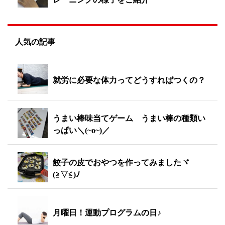
人気の記事
就労に必要な体力ってどうすればつくの？
うまい棒味当てゲーム うまい棒の種類い
っぱい＼(~o~)／
餃子の皮でおやつを作ってみましたヾ
(≧▽≦)ﾉ
月曜日！運動プログラムの日♪