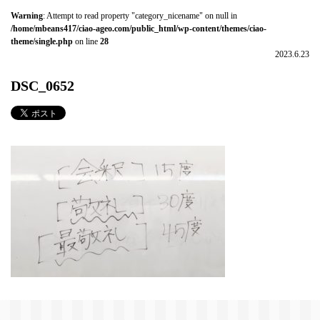
Warning
: Attempt to read property "category_nicename" on null in
/home/mbeans417/ciao-ageo.com/public_html/wp-content/themes/ciao-
theme/single.php
on line
28
2023.6.23
DSC_0652