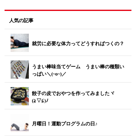
人気の記事
就労に必要な体力ってどうすればつくの？
うまい棒味当てゲーム うまい棒の種類い
っぱい＼(~o~)／
餃子の皮でおやつを作ってみましたヾ
(≧▽≦)ﾉ
月曜日！運動プログラムの日♪