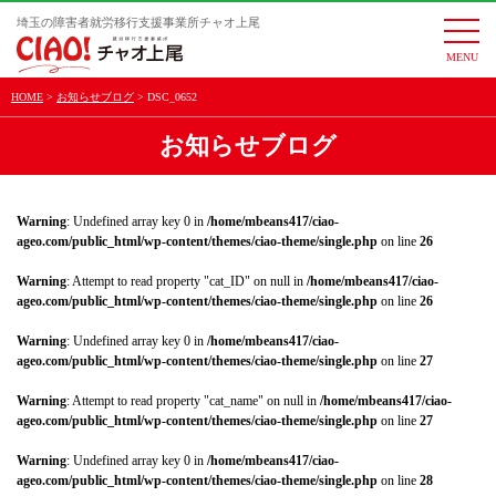
埼玉の障害者就労移行支援事業所チャオ上尾
togg
navi
HOME
お知らせブログ
DSC_0652
お知らせブログ
Warning
: Undefined array key 0 in
/home/mbeans417/ciao-
ageo.com/public_html/wp-content/themes/ciao-theme/single.php
on line
26
Warning
: Attempt to read property "cat_ID" on null in
/home/mbeans417/ciao-
ageo.com/public_html/wp-content/themes/ciao-theme/single.php
on line
26
Warning
: Undefined array key 0 in
/home/mbeans417/ciao-
ageo.com/public_html/wp-content/themes/ciao-theme/single.php
on line
27
Warning
: Attempt to read property "cat_name" on null in
/home/mbeans417/ciao-
ageo.com/public_html/wp-content/themes/ciao-theme/single.php
on line
27
Warning
: Undefined array key 0 in
/home/mbeans417/ciao-
ageo.com/public_html/wp-content/themes/ciao-theme/single.php
on line
28