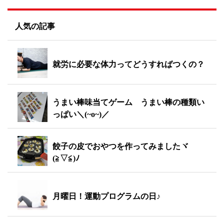
人気の記事
就労に必要な体力ってどうすればつくの？
うまい棒味当てゲーム うまい棒の種類い
っぱい＼(~o~)／
餃子の皮でおやつを作ってみましたヾ
(≧▽≦)ﾉ
月曜日！運動プログラムの日♪