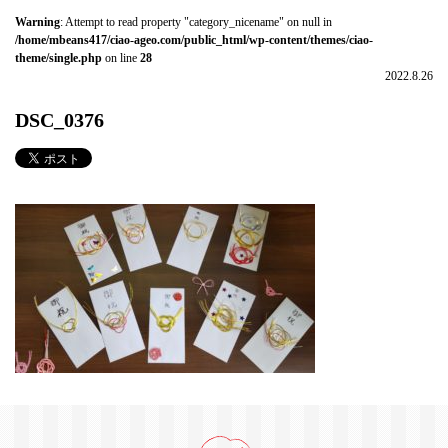
Warning
: Attempt to read property "category_nicename" on null in
/home/mbeans417/ciao-ageo.com/public_html/wp-content/themes/ciao-
theme/single.php
on line
28
2022.8.26
DSC_0376