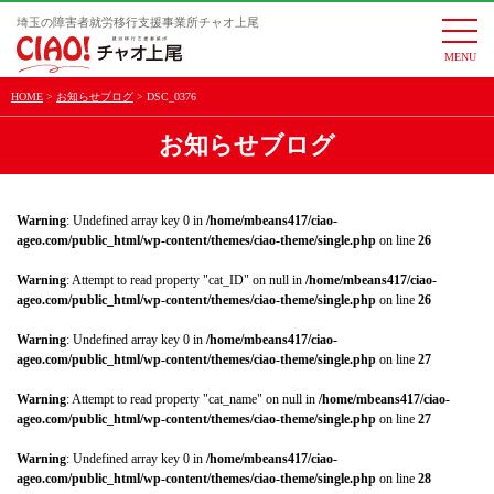
埼玉の障害者就労移行支援事業所チャオ上尾
togg
navi
HOME
お知らせブログ
DSC_0376
お知らせブログ
Warning
: Undefined array key 0 in
/home/mbeans417/ciao-
ageo.com/public_html/wp-content/themes/ciao-theme/single.php
on line
26
Warning
: Attempt to read property "cat_ID" on null in
/home/mbeans417/ciao-
ageo.com/public_html/wp-content/themes/ciao-theme/single.php
on line
26
Warning
: Undefined array key 0 in
/home/mbeans417/ciao-
ageo.com/public_html/wp-content/themes/ciao-theme/single.php
on line
27
Warning
: Attempt to read property "cat_name" on null in
/home/mbeans417/ciao-
ageo.com/public_html/wp-content/themes/ciao-theme/single.php
on line
27
Warning
: Undefined array key 0 in
/home/mbeans417/ciao-
ageo.com/public_html/wp-content/themes/ciao-theme/single.php
on line
28