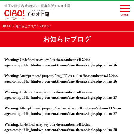
埼玉の障害者就労移行支援事業所チャオ上尾
togg
navi
HOME
お知らせブログ
7ff99267
お知らせブログ
Warning
: Undefined array key 0 in
/home/mbeans417/ciao-
ageo.com/public_html/wp-content/themes/ciao-theme/single.php
on line
26
Warning
: Attempt to read property "cat_ID" on null in
/home/mbeans417/ciao-
ageo.com/public_html/wp-content/themes/ciao-theme/single.php
on line
26
Warning
: Undefined array key 0 in
/home/mbeans417/ciao-
ageo.com/public_html/wp-content/themes/ciao-theme/single.php
on line
27
Warning
: Attempt to read property "cat_name" on null in
/home/mbeans417/ciao-
ageo.com/public_html/wp-content/themes/ciao-theme/single.php
on line
27
Warning
: Undefined array key 0 in
/home/mbeans417/ciao-
ageo.com/public_html/wp-content/themes/ciao-theme/single.php
on line
28