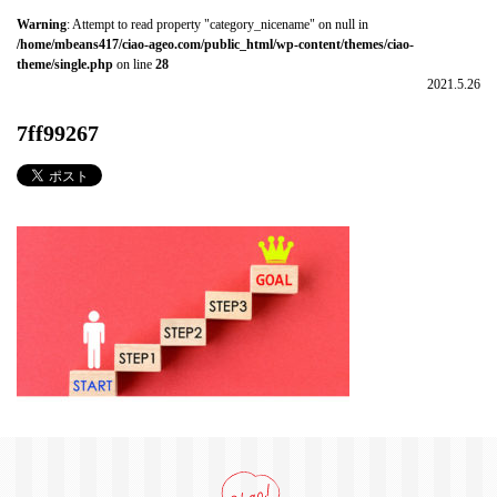
Warning
: Attempt to read property "category_nicename" on null in
/home/mbeans417/ciao-ageo.com/public_html/wp-content/themes/ciao-
theme/single.php
on line
28
2021.5.26
7ff99267