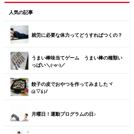
人気の記事
就労に必要な体力ってどうすればつくの？
うまい棒味当てゲーム うまい棒の種類い
っぱい＼(~o~)／
餃子の皮でおやつを作ってみましたヾ
(≧▽≦)ﾉ
月曜日！運動プログラムの日♪